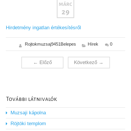
MÁRC
29
Hirdetmény ingatlan értékesítésről
Rojtokmuzsaj9451Belepes
Hírek
0
← Előző
Következő →
További látnivalók
Muzsaji kápolna
Röjtöki templom