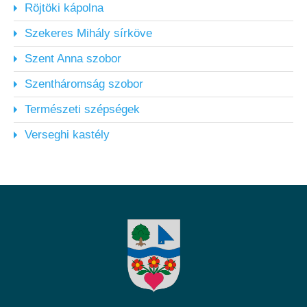
Röjtöki kápolna
Szekeres Mihály sírköve
Szent Anna szobor
Szentháromság szobor
Természeti szépségek
Verseghi kastély