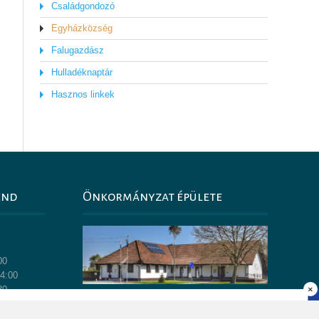
Családgondozó
Egyházközség
Falugazdász
Hulladéknaptár
Hasznos linkek
end
Önkormányzat épülete
0
00
14:00
30
×