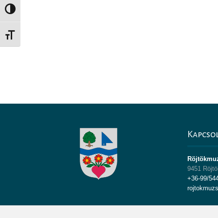
Nagy kontraszt váltása
Betűméret váltása
Kapcso
Röjtökmu
9451 Röjtö
+36-99/54
rojtokmuz