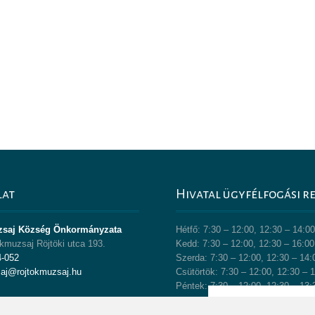
lat
Hivatal ügyfélfogási r
zsaj Község Önkormányzata
Hétfő: 7:30 – 12:00, 12:30 – 14:0
kmuzsaj Röjtöki utca 193.
Kedd: 7:30 – 12:00, 12:30 – 16:00
4-052
Szerda: 7:30 – 12:00, 12:30 – 14:
saj@rojtokmuzsaj.hu
Csütörtök: 7:30 – 12:00, 12:30 – 
Péntek: 7:30 – 12:00, 12:30 – 13: