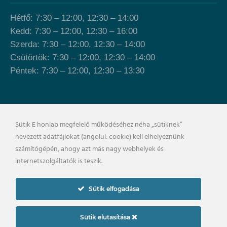
Hétfő: 7:30 – 12:00, 12:30 – 14:00
Kedd: 7:30 – 12:00, 12:30 – 16:00
Szerda: 7:30 – 12:00, 12:30 – 14:00
Csütörtök: 7:30 – 12:00, 12:30 – 14:00
Péntek: 7:30 – 12:00, 12:30 – 13:30
Önkormányzat épülete
Sütik E honlap megfelelő működéséhez néha „sütiknek”
nevezett adatfájlokat (angolul: cookie) kell elhelyeznünk
számítógépén, ahogy azt más nagy webhelyek és
internetszolgáltatók is teszik.
Sütik elfogadása
Sütik elutasítása
×
Impresszum
Adatkezelési szabályzat