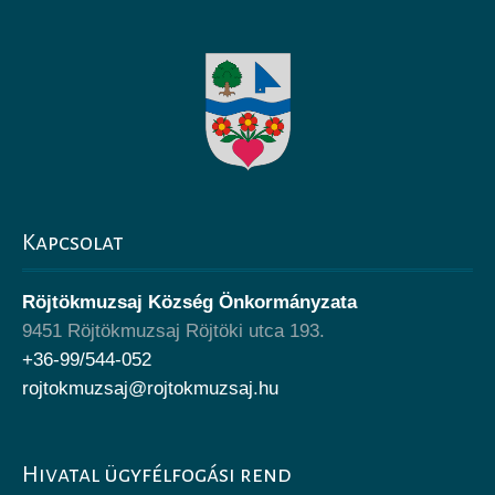
Kapcsolat
Röjtökmuzsaj Község Önkormányzata
9451 Röjtökmuzsaj Röjtöki utca 193.
+36-99/544-052
rojtokmuzsaj@rojtokmuzsaj.hu
Hivatal ügyfélfogási rend