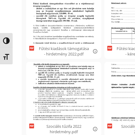
Nagy kontraszt váltása
Fűtési kiadások támogatása
Fűtési ki
- hirdetmény 2022.pdf
- kér
Betűméret váltása
Szociális tűzifa 2022
Szociáli
hirdetmény.pdf