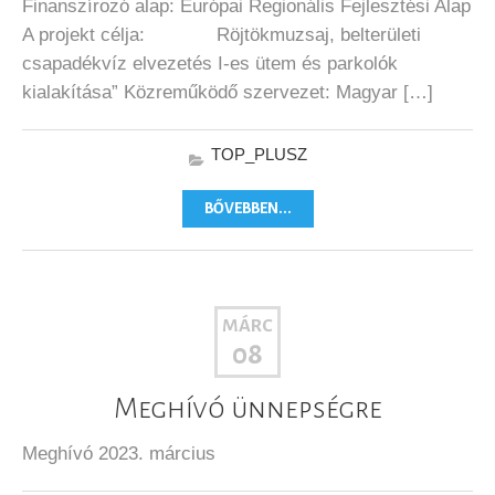
Finanszírozó alap: Európai Regionális Fejlesztési Alap
A projekt célja: Röjtökmuzsaj, belterületi
csapadékvíz elvezetés I-es ütem és parkolók
kialakítása” Közreműködő szervezet: Magyar […]
TOP_PLUSZ
BŐVEBBEN...
MÁRC
08
Meghívó ünnepségre
Meghívó 2023. március