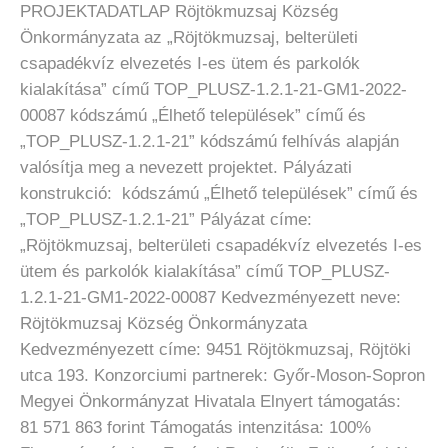
PROJEKTADATLAP Röjtökmuzsaj Község
Önkormányzata az „Röjtökmuzsaj, belterületi
csapadékvíz elvezetés I-es ütem és parkolók
kialakítása” című TOP_PLUSZ-1.2.1-21-GM1-2022-
00087 kódszámú „Élhető települések” című és
„TOP_PLUSZ-1.2.1-21” kódszámú felhívás alapján
valósítja meg a nevezett projektet. Pályázati
konstrukció: kódszámú „Élhető települések” című és
„TOP_PLUSZ-1.2.1-21” Pályázat címe:
„Röjtökmuzsaj, belterületi csapadékvíz elvezetés I-es
ütem és parkolók kialakítása” című TOP_PLUSZ-
1.2.1-21-GM1-2022-00087 Kedvezményezett neve:
Röjtökmuzsaj Község Önkormányzata
Kedvezményezett címe: 9451 Röjtökmuzsaj, Röjtöki
utca 193. Konzorciumi partnerek: Győr-Moson-Sopron
Megyei Önkormányzat Hivatala Elnyert támogatás:
81 571 863 forint Támogatás intenzitása: 100%