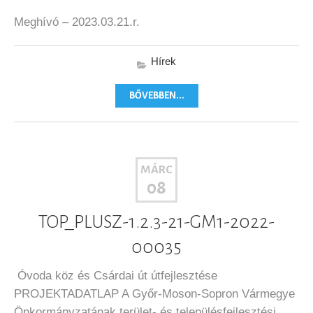
Meghívó – 2023.03.21.r.
Hírek
BŐVEBBEN...
MÁRC
08
TOP_PLUSZ-1.2.3-21-GM1-2022-
00035
Óvoda köz és Csárdai út útfejlesztése
PROJEKTADATLAP A Győr-Moson-Sopron Vármegye
Önkormányzatának terület- és településfejlesztési