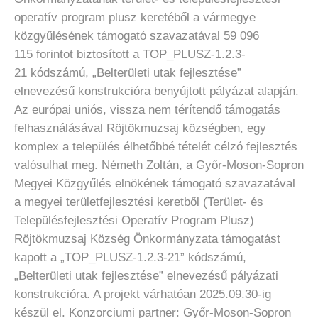
operatív program plusz keretéből a vármegye
közgyűlésének támogató szavazatával 59 096
115 forintot biztosított a TOP_PLUSZ-1.2.3-
21 kódszámú, „Belterületi utak fejlesztése”
elnevezésű konstrukcióra benyújtott pályázat alapján.
Az európai uniós, vissza nem térítendő támogatás
felhasználásával Röjtökmuzsaj községben, egy
komplex a település élhetőbbé tételét célzó fejlesztés
valósulhat meg. Németh Zoltán, a Győr-Moson-Sopron
Megyei Közgyűlés elnökének támogató szavazatával
a megyei területfejlesztési keretből (Terület- és
Településfejlesztési Operatív Program Plusz)
Röjtökmuzsaj Község Önkormányzata támogatást
kapott a „TOP_PLUSZ-1.2.3-21” kódszámú,
„Belterületi utak fejlesztése” elnevezésű pályázati
konstrukcióra. A projekt várhatóan 2025.09.30-ig
készül el. Konzorciumi partner: Győr-Moson-Sopron