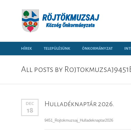
HÍREK
TELEPÜLÉSÜNK
ÖNKORMÁNYZAT
INT
All posts by
Rojtokmuzsaj9451
Hulladéknaptár 2026.
DEC
18
9451_Rojtokmuzsaj_Hulladeknaptar2026