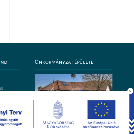
end
Önkormányzat épülete
0
00
×
14:00
30
Impresszum
Adatkezelési szabályzat