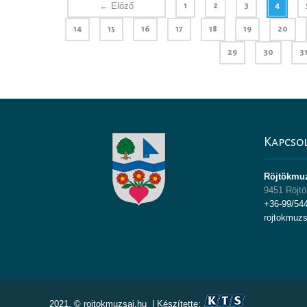
← Előző
1
2
3
4
14
15
16
17
18
19
20
29
30
3
Kapcso
Röjtökmu
9451 Röjtö
+36-99/54
rojtokmuz
2021. © rojtokmuzsaj.hu | Készítette: