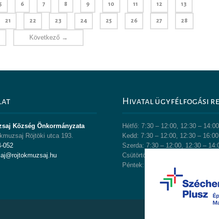
5
6
7
8
9
10
11
12
13
21
22
23
24
25
26
27
28
Következő →
1
lat
Hivatal ügyfélfogási r
zsaj Község Önkormányzata
Hétfő: 7:30 – 12:00, 12:30 – 14:0
kmuzsaj Röjtöki utca 193.
Kedd: 7:30 – 12:00, 12:30 – 16:00
4-052
Szerda: 7:30 – 12:00, 12:30 – 14:
saj@rojtokmuzsaj.hu
Csütörtök: 7:30 – 12:00, 12:30 – 
Péntek: 7:30 – 12:00, 12:30 – 13: