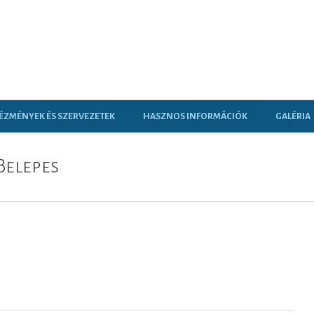
ÉZMÉNYEK ÉS SZERVEZETEK
HASZNOS INFORMÁCIÓK
GALÉRIA
Belepes