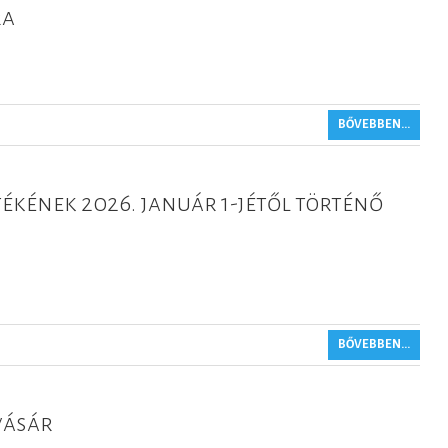
ra
BŐVEBBEN...
ékének 2026. január 1-jétől történő
BŐVEBBEN...
vásár