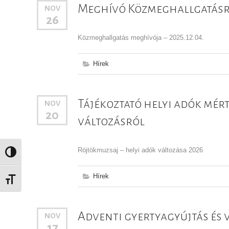
Meghívó Közmeghallgatás
NOV
26
Közmeghallgatás meghívója – 2025.12.04.
Hírek
Tájékoztató helyi adók mért
NOV
20
változásról
Röjtökmuzsaj – helyi adók változása 2026
Nagy kontraszt váltása
Hírek
Betűméret váltása
Adventi gyertyagyújtás és 
NOV
17