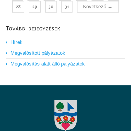
Következő →
28
29
30
31
További bejegyzések
Hírek
Megvalósított pályázatok
Megvalósítás alatt álló pályázatok