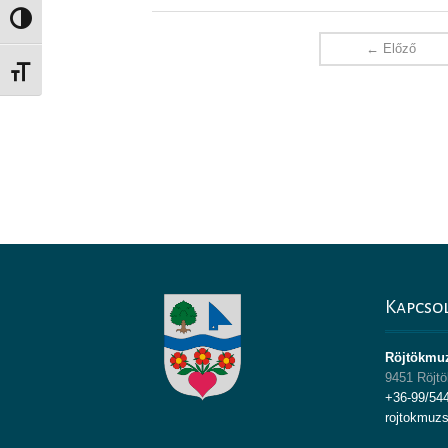
Nagy kontraszt váltása
← Előző
Betűméret váltása
Kapcso
Röjtökmu
9451 Röjtö
+36-99/54
rojtokmuz