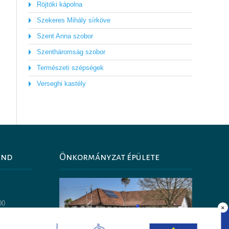
Röjtöki kápolna
Szekeres Mihály sírköve
Szent Anna szobor
Szentháromság szobor
Természeti szépségek
Verseghi kastély
end
Önkormányzat épülete
0
00
×
14:00
30