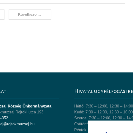
Következő →
lat
Hivatal ügyfélfogási r
zsaj Község Önkormányzata
Hétfő: 7:30 – 12:00, 12:30 – 14:0
kmuzsaj Röjtöki utca 193.
Kedd: 7:30 – 12:00, 12:30 – 16:00
4-052
Szerda: 7:30 – 12:00, 12:30 – 14:
saj@rojtokmuzsaj.hu
Csütörtök: 7:30 – 12:00, 12:30 – 
Péntek: 7:30 – 12:00, 12:30 – 13: