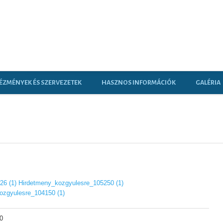
ÉZMÉNYEK ÉS SZERVEZETEK
HASZNOS INFORMÁCIÓK
GALÉRIA
26 (1)
Hirdetmeny_kozgyulesre_105250 (1)
ozgyulesre_104150 (1)
0