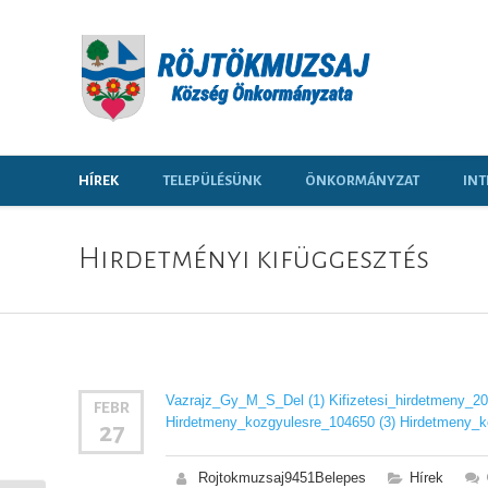
HÍREK
TELEPÜLÉSÜNK
ÖNKORMÁNYZAT
INT
Hirdetményi kifüggesztés
Vazrajz_Gy_M_S_Del (1)
Kifizetesi_hirdetmeny_20
FEBR
Hirdetmeny_kozgyulesre_104650 (3)
Hirdetmeny_k
27
Rojtokmuzsaj9451Belepes
Hírek