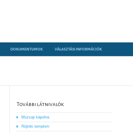
DOKUMENTUMOK
VÁLASZTÁSI INFORMÁCIÓK
További látnivalók
Muzsaji kápolna
Röjtöki templom