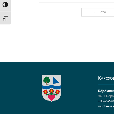
Nagy kontraszt váltása
← Előző
Betűméret váltása
Kapcso
Röjtökmu
9451 Röjtö
+36-99/54
rojtokmuz