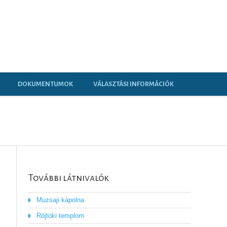
DOKUMENTUMOK
VÁLASZTÁSI INFORMÁCIÓK
További látnivalók
Muzsaji kápolna
Röjtöki templom