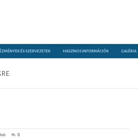
ÉZMÉNYEK ÉS SZERVEZETEK
HASZNOS INFORMÁCIÓK
GALÉRIA
gre
ívó
0