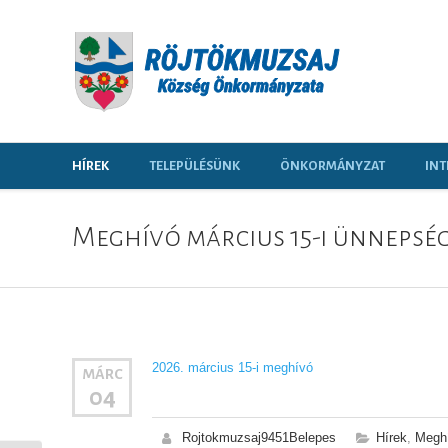
HÍREK
TELEPÜLÉSÜNK
ÖNKORMÁNYZAT
INT
Meghívó március 15-i ünnepsé
2026. március 15-i meghívó
MÁRC
04
Rojtokmuzsaj9451Belepes
Hírek
,
Megh