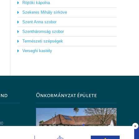
Röjtöki kápolna
Szekeres Mihály sírköve
Szent Anna szobor
Szentháromság szobor
Természeti szépségek
Verseghi kastély
end
Önkormányzat épülete
0
00
×
14:00
30