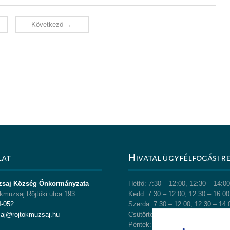
Következő →
lat
Hivatal ügyfélfogási r
zsaj Község Önkormányzata
Hétfő: 7:30 – 12:00, 12:30 – 14:0
kmuzsaj Röjtöki utca 193.
Kedd: 7:30 – 12:00, 12:30 – 16:00
4-052
Szerda: 7:30 – 12:00, 12:30 – 14:
saj@rojtokmuzsaj.hu
Csütörtök: 7:30 – 12:00, 12:30 – 
Péntek: 7:30 – 12:00, 12:30 – 13: