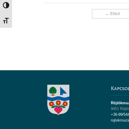
Nagy kontraszt váltása
← Előző
Betűméret váltása
Kapcso
Röjtökmu
9451 Röjtö
+36-99/54
rojtokmuz