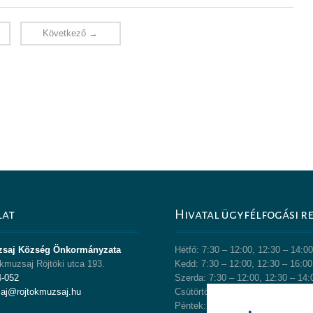
Következő →
lat
Hivatal ügyfélfogási r
zsaj Község Önkormányzata
Hétfő: 7:30 – 12:00, 12:30 – 14:0
kmuzsaj Röjtöki utca 193.
Kedd: 7:30 – 12:00, 12:30 – 16:00
4-052
Szerda: 7:30 – 12:00, 12:30 – 14:
saj@rojtokmuzsaj.hu
Csütörtök: 7:30 – 12:00, 12:30 – 
Péntek: 7:30 – 12:00, 12:30 – 13: