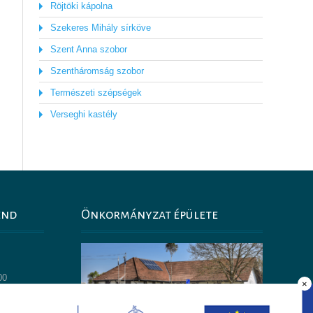
Röjtöki kápolna
Szekeres Mihály sírköve
Szent Anna szobor
Szentháromság szobor
Természeti szépségek
Verseghi kastély
end
Önkormányzat épülete
0
00
×
14:00
30