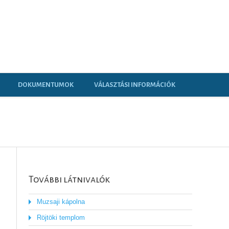
DOKUMENTUMOK
VÁLASZTÁSI INFORMÁCIÓK
További látnivalók
Muzsaji kápolna
Röjtöki templom