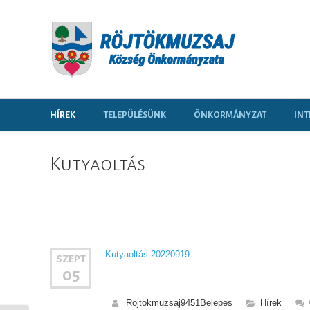
HÍREK
TELEPÜLÉSÜNK
ÖNKORMÁNYZAT
INT
Kutyaoltás
Kutyaoltás 20220919
SZEPT
05
Rojtokmuzsaj9451Belepes
Hírek