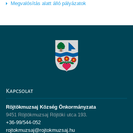
Megvalósítás alatt álló pályázatok
Kapcsolat
Röjtökmuzsaj Község Önkormányzata
9451 Röjtökmuzsaj Röjtöki utca 193.
+36-99/544-052
rojtokmuzsaj@rojtokmuzsaj.hu