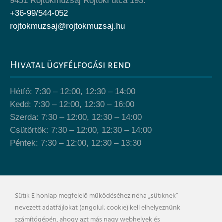
9451 Röjtökmuzsaj Röjtöki utca 193.
+36-99/544-052
rojtokmuzsaj@rojtokmuzsaj.hu
Hivatal ügyfélfogási rend
Hétfő: 7:30 – 12:00, 12:30 – 14:00
Kedd: 7:30 – 12:00, 12:30 – 16:00
Szerda: 7:30 – 12:00, 12:30 – 14:00
Csütörtök: 7:30 – 12:00, 12:30 – 14:00
Péntek: 7:30 – 12:00, 12:30 – 13:30
Önkormányzat épülete
Sütik E honlap megfelelő működéséhez néha „sütiknek”
nevezett adatfájlokat (angolul: cookie) kell elhelyeznünk
számítógépén, ahogy azt más nagy webhelyek és