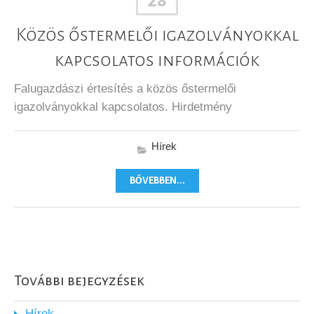
28
Közös őstermelői igazolványokkal
kapcsolatos információk
Falugazdászi értesítés a közös őstermelői
igazolványokkal kapcsolatos. Hirdetmény
Hírek
BŐVEBBEN...
További bejegyzések
Hírek