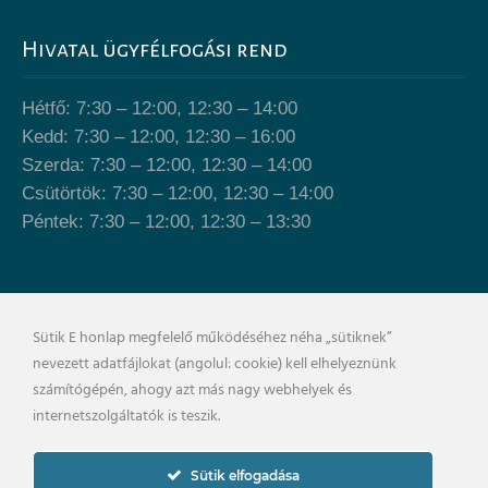
Hivatal ügyfélfogási rend
Hétfő: 7:30 – 12:00, 12:30 – 14:00
Kedd: 7:30 – 12:00, 12:30 – 16:00
Szerda: 7:30 – 12:00, 12:30 – 14:00
Csütörtök: 7:30 – 12:00, 12:30 – 14:00
Péntek: 7:30 – 12:00, 12:30 – 13:30
Önkormányzat épülete
Sütik E honlap megfelelő működéséhez néha „sütiknek”
nevezett adatfájlokat (angolul: cookie) kell elhelyeznünk
számítógépén, ahogy azt más nagy webhelyek és
internetszolgáltatók is teszik.
Sütik elfogadása