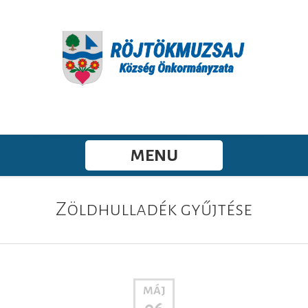
MENU
Zöldhulladék gyűjtése
MÁJ