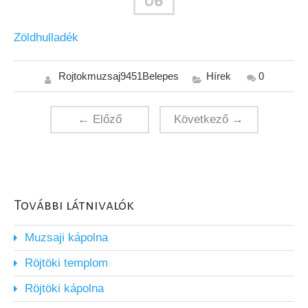
06
Zöldhulladék
Rojtokmuzsaj9451Belepes
Hírek
0
← Előző
Következő →
További látnivalók
Muzsaji kápolna
Röjtöki templom
Röjtöki kápolna