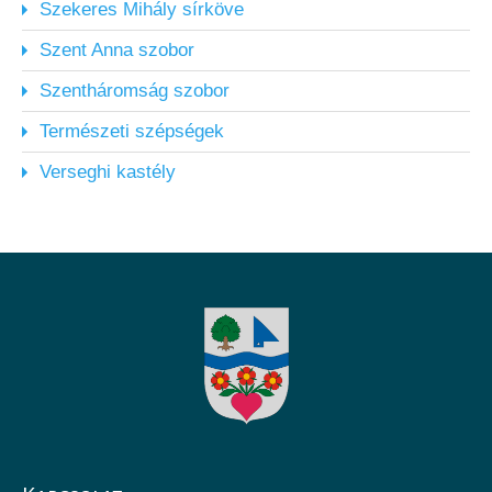
Szekeres Mihály sírköve
Szent Anna szobor
Szentháromság szobor
Természeti szépségek
Verseghi kastély