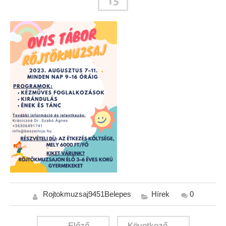
15
Rojtokmuzsaj9451Belepes
Hírek
0
← Előző
Következő →