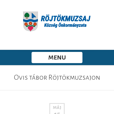
MENU
Ovis tábor Röjtökmuzsajon
MÁJ