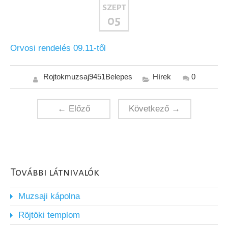
SZEPT
05
Orvosi rendelés 09.11-től
Rojtokmuzsaj9451Belepes
Hírek
0
← Előző
Következő →
További látnivalók
Muzsaji kápolna
Röjtöki templom