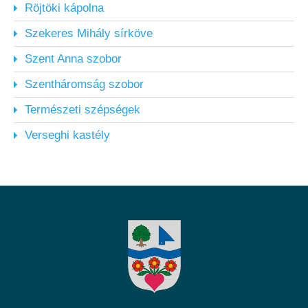
Röjtöki kápolna
Szekeres Mihály sírköve
Szent Anna szobor
Szentháromság szobor
Természeti szépségek
Verseghi kastély