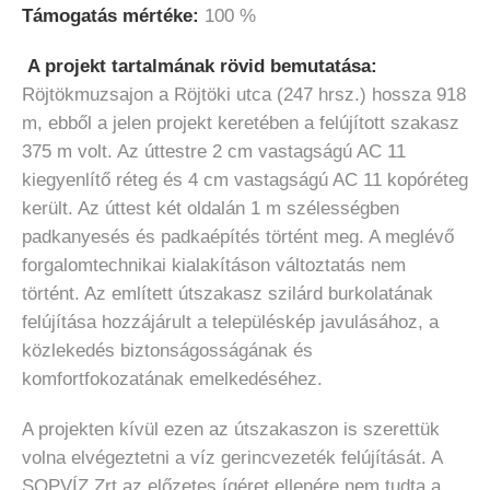
Támogatás mértéke:
100 %
A projekt tartalmának rövid bemutatása:
Röjtökmuzsajon a Röjtöki utca (247 hrsz.) hossza 918
m, ebből a jelen projekt keretében a felújított szakasz
375 m volt. Az úttestre 2 cm vastagságú AC 11
kiegyenlítő réteg és 4 cm vastagságú AC 11 kopóréteg
került. Az úttest két oldalán 1 m szélességben
padkanyesés és padkaépítés történt meg. A meglévő
forgalomtechnikai kialakításon változtatás nem
történt. Az említett útszakasz szilárd burkolatának
felújítása hozzájárult a településkép javulásához, a
közlekedés biztonságosságának és
komfortfokozatának emelkedéséhez.
A projekten kívül ezen az útszakaszon is szerettük
volna elvégeztetni a víz gerincvezeték felújítását. A
SOPVÍZ Zrt az előzetes ígéret ellenére nem tudta a