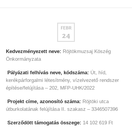
FEBR
24
Kedvezményezett neve:
Röjtökmuzsaj Köszég
Önkormányzata
Pályázati felhívás neve, kódszáma:
Út, híd,
kerékpárforgalmi létesítmény, vízelvezető rendszer
építése/felújítása – 202, MFP-UHK/2022
Projekt címe, azonosító száma:
Röjtöki utca
útburkolatának felújítása II. szakasz – 3346507396
Szerződött támogatás összege:
14 102 619 Ft