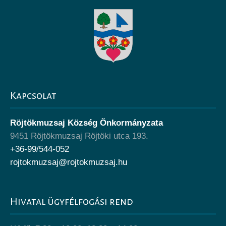
Kapcsolat
Röjtökmuzsaj Község Önkormányzata
9451 Röjtökmuzsaj Röjtöki utca 193.
+36-99/544-052
rojtokmuzsaj@rojtokmuzsaj.hu
Hivatal ügyfélfogási rend