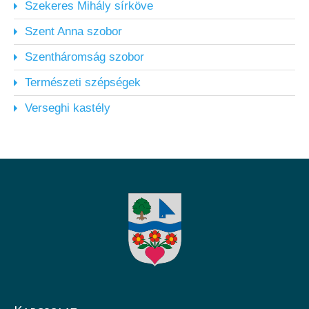
Szekeres Mihály sírköve
Szent Anna szobor
Szentháromság szobor
Természeti szépségek
Verseghi kastély