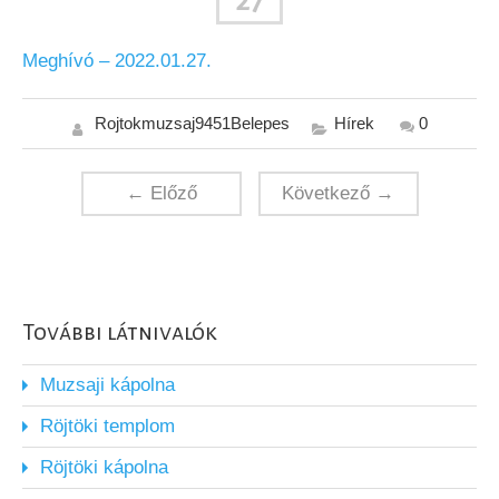
27
Meghívó – 2022.01.27.
Rojtokmuzsaj9451Belepes
Hírek
0
← Előző
Következő →
További látnivalók
Muzsaji kápolna
Röjtöki templom
Röjtöki kápolna