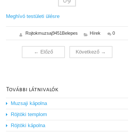
09
Meghívó testületi ülésre
Rojtokmuzsaj9451Belepes
Hírek
0
← Előző
Következő →
További látnivalók
Muzsaji kápolna
Röjtöki templom
Röjtöki kápolna