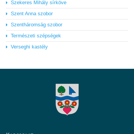
Szekeres Mihály sírköve
Szent Anna szobor
Szentháromság szobor
Természeti szépségek
Verseghi kastély