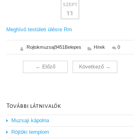
SZEPT
11
Meghívó testületi ülésre Rm
Rojtokmuzsaj9451Belepes
Hírek
0
← Előző
Következő →
További látnivalók
Muzsaji kápolna
Röjtöki templom