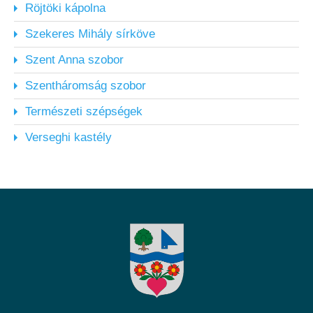
Röjtöki kápolna
Szekeres Mihály sírköve
Szent Anna szobor
Szentháromság szobor
Természeti szépségek
Verseghi kastély