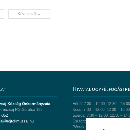
Következő →
lat
Hivatal ügyfélfogási r
zsaj Község Önkormányzata
Hétfő: 7:30 – 12:00, 12:30 – 14:0
kmuzsaj Röjtöki utca 193.
Kedd: 7:30 – 12:00, 12:30 – 16:00
4-052
Szerda: 7:30 – 12:00, 12:30 – 14:
saj@rojtokmuzsaj.hu
Csütörtök: 7:30 – 12:00, 12:30 – 
Péntek: 7:30 – 12:00, 12:30 – 13: