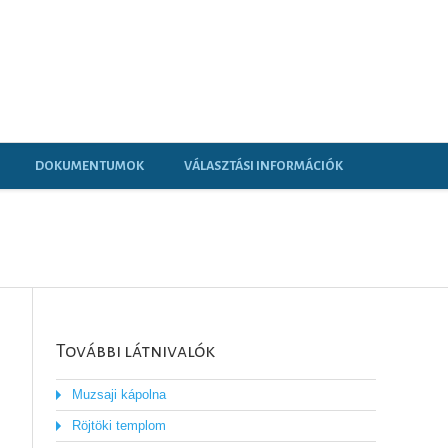
DOKUMENTUMOK
VÁLASZTÁSI INFORMÁCIÓK
További látnivalók
Muzsaji kápolna
Röjtöki templom