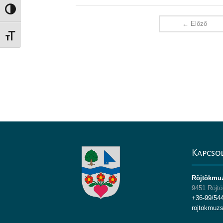
Nagy kontraszt váltása
← Előző
Betűméret váltása
Kapcso
Röjtökmu
9451 Röjtö
+36-99/54
rojtokmuz