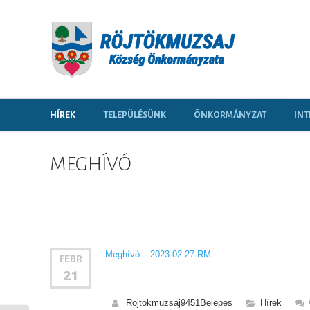
HÍREK
TELEPÜLÉSÜNK
ÖNKORMÁNYZAT
INT
MEGHÍVÓ
Meghívó – 2023.02.27.RM
FEBR
21
Rojtokmuzsaj9451Belepes
Hírek