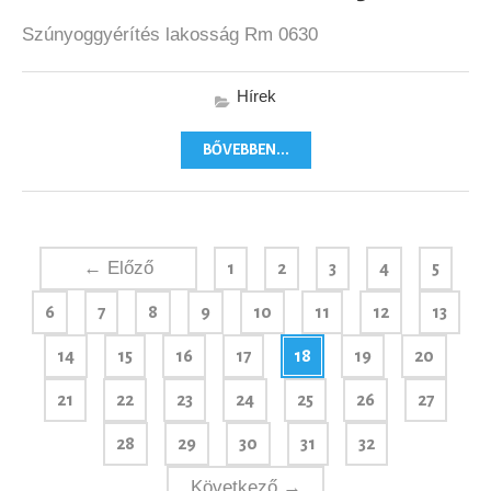
Szúnyoggyérítés lakosság Rm 0630
Hírek
BŐVEBBEN...
← Előző
1
2
3
4
5
6
7
8
9
10
11
12
13
14
15
16
17
18
19
20
21
22
23
24
25
26
27
28
29
30
31
32
Következő →