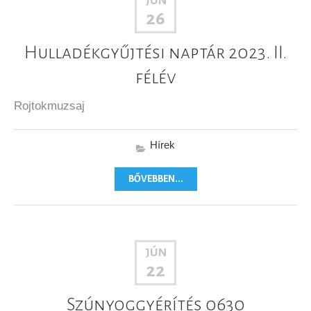
JÚN
26
Hulladékgyűjtési naptár 2023. II.
félév
Rojtokmuzsaj
Hírek
BŐVEBBEN...
JÚN
22
Szúnyoggyérítés 0630