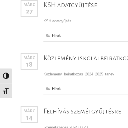
KSH adatgyűjtése
MÁRC
27
KSH adatgyűjtés
Hírek
Közlemény iskolai beiratko
MÁRC
18
Kozlemeny_beiratkozas_2024_2025_tanev
Nagy kontraszt váltása
Hírek
Betűméret váltása
Felhívás szemétgyűjtésre
MÁRC
14
Szemétszedés 2024.03.23.