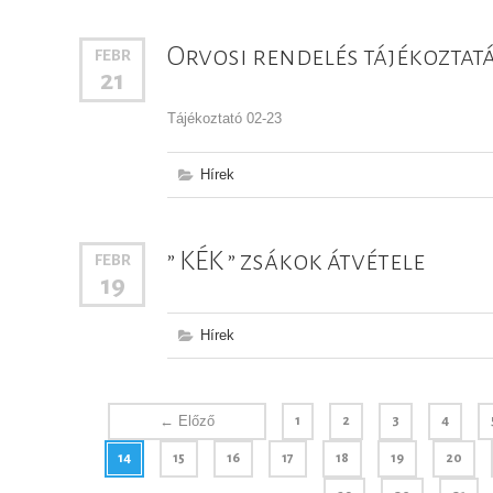
Orvosi rendelés tájékoztat
FEBR
21
Tájékoztató 02-23
Hírek
” KÉK ” zsákok átvétele
FEBR
19
Hírek
← Előző
1
2
3
4
14
15
16
17
18
19
20