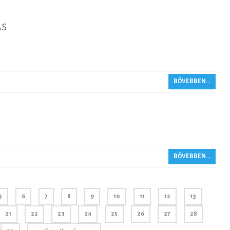
ás
BŐVEBBEN...
BŐVEBBEN...
5
6
7
8
9
10
11
12
13
21
22
23
24
25
26
27
28