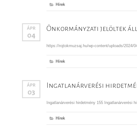
Hírek
Önkormányzati jelöltek ál
ÁPR
04
https://rojtokmuzsaj.hu/wp-content/uploads/2024/
Hírek
Ingatlanárverési hirdetm
ÁPR
03
Ingatlanárverési hirdetmény 155 Ingatlanárverési
Hírek