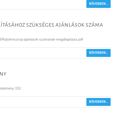
BŐVEBBEN...
lításához szükséges ajánlások száma
04/Rojtokmuzsaj-ajanlasok-szamanak-megallapitasa.pdf
BŐVEBBEN...
ény
 hirdetmény 153
BŐVEBBEN...