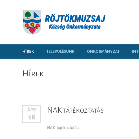
HÍREK
TELEPÜLÉSÜNK
ÖNKORMÁNYZAT
INT
Hírek
NAK tájékoztatás
ÁPR
18
NAK tájékoztatás