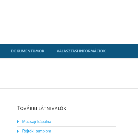
DOKUMENTUMOK
VÁLASZTÁSI INFORMÁCIÓK
További látnivalók
Muzsaji kápolna
Röjtöki templom