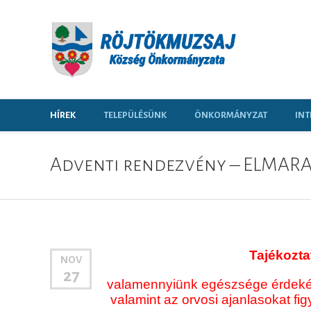
HÍREK
TELEPÜLÉSÜNK
ÖNKORMÁNYZAT
INT
Adventi rendezvény – ELMAR
Tajékozta
NOV
27
valamennyiünk egészsége érdek
valamint az orvosi ajanlasokat f