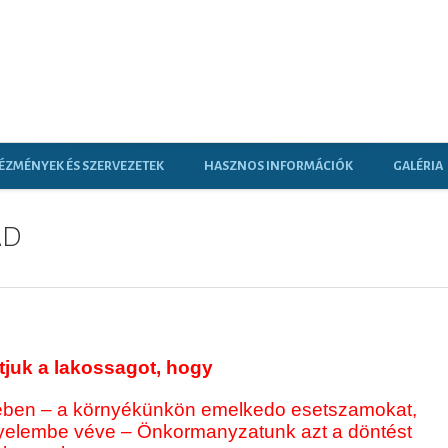
ÉZMÉNYEK ÉS SZERVEZETEK
HASZNOS INFORMÁCIÓK
GALÉRIA
AD
tjuk a lakossagot, hogy
ében
– a környékünkön emelkedo esetszamokat,
igyelembe véve – Önkormanyzatunk azt a döntést