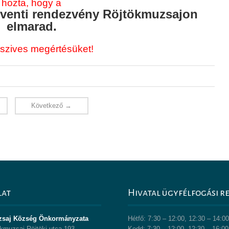
hozta, hogy a
dventi rendezvény Röjtökmuzsajon
elmarad.
 szives megértésüket!
Következő →
lat
Hivatal ügyfélfogási r
zsaj Község Önkormányzata
Hétfő: 7:30 – 12:00, 12:30 – 14:0
kmuzsaj Röjtöki utca 193.
Kedd: 7:30 – 12:00, 12:30 – 16:00