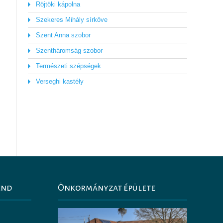
Röjtöki kápolna
Szekeres Mihály sírköve
Szent Anna szobor
Szentháromság szobor
Természeti szépségek
Verseghi kastély
end
Önkormányzat épülete
0