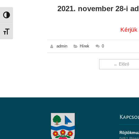
2021. november 28-i a
Nagy kontraszt váltása
Kérjük
Betűméret váltása
admin
Hírek
0
← Előző
Kapcso
Röjtökmu
9451 Röjtö