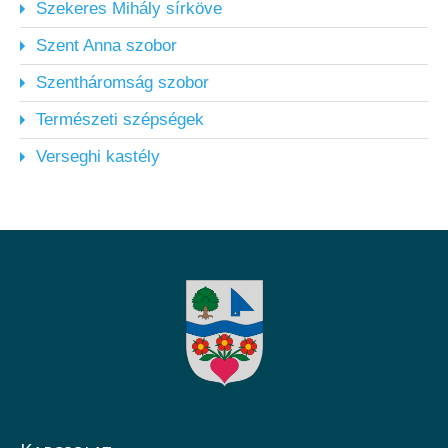
Szekeres Mihály sírköve
Szent Anna szobor
Szentháromság szobor
Természeti szépségek
Verseghi kastély