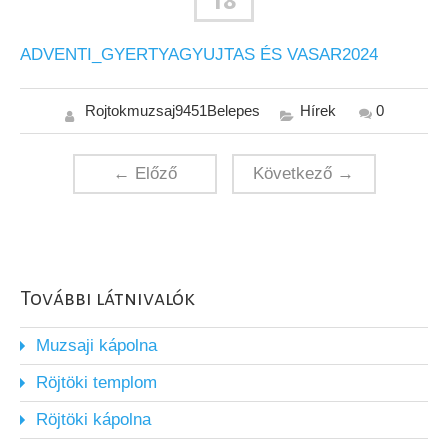
18
ADVENTI_GYERTYAGYUJTAS ÉS VASAR2024
Rojtokmuzsaj9451Belepes
Hírek
0
← Előző
Következő →
További látnivalók
Muzsaji kápolna
Röjtöki templom
Röjtöki kápolna