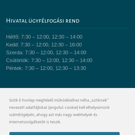
Hivatal ügyfélfogási rend
Hétfő: 7:30 – 12:00, 12:30 – 14:00
Kedd: 7:30 – 12:00, 12:30 – 16:00
Szerda: 7:30 – 12:00, 12:30 – 14:00
Csütörtök: 7:30 – 12:00, 12:30 – 14:00
Péntek: 7:30 – 12:00, 12:30 – 13:30
Önkormányzat épülete
Sütik E honlap megfelelő működéséhez néha „sütiknek”
nevezett adatfájlokat (angolul: cookie) kell elhelyeznünk
számítógépén, ahogy azt más nagy webhelyek és
internetszolgáltatók is teszik.