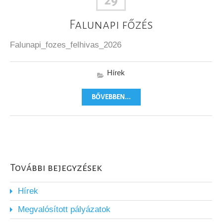
29
Falunapi főzés
Falunapi_fozes_felhivas_2026
Hírek
BŐVEBBEN...
További bejegyzések
Hírek
Megvalósított pályázatok