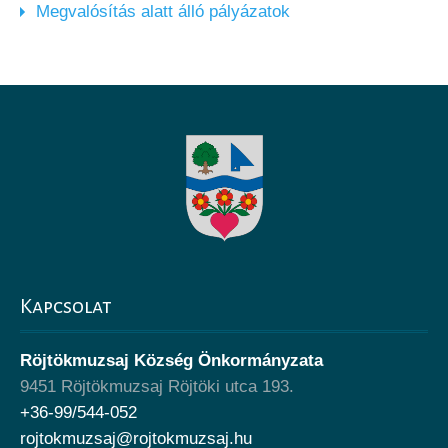
Megvalósítás alatt álló pályázatok
Kapcsolat
Röjtökmuzsaj Község Önkormányzata
9451 Röjtökmuzsaj Röjtöki utca 193.
+36-99/544-052
rojtokmuzsaj@rojtokmuzsaj.hu