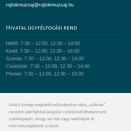
rojtokmuzsaj@rojtokmuzsaj.hu
Hivatal ügyfélfogási rend
Hétfő: 7:30 – 12:00, 12:30 – 14:00
Kedd: 7:30 – 12:00, 12:30 – 16:00
Szerda: 7:30 – 12:00, 12:30 – 14:00
Csütörtök: 7:30 – 12:00, 12:30 – 14:00
Péntek: 7:30 – 12:00, 12:30 – 13:30
Önkormányzat épülete
Sütik E honlap megfelelő működéséhez néha „sütiknek”
nevezett adatfájlokat (angolul: cookie) kell elhelyeznünk
számítógépén, ahogy azt más nagy webhelyek és
internetszolgáltatók is teszik.