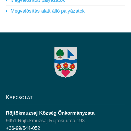
Megvalósított pályázatok
Megvalósítás alatt álló pályázatok
Kapcsolat
Röjtökmuzsaj Község Önkormányzata
9451 Röjtökmuzsaj Röjtöki utca 193.
+36-99/544-052