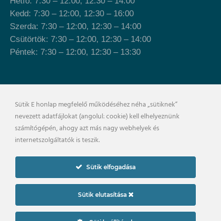
Hétfő: 7:30 – 12:00, 12:30 – 14:00
Kedd: 7:30 – 12:00, 12:30 – 16:00
Szerda: 7:30 – 12:00, 12:30 – 14:00
Csütörtök: 7:30 – 12:00, 12:30 – 14:00
Péntek: 7:30 – 12:00, 12:30 – 13:30
Önkormányzat épülete
Sütik E honlap megfelelő működéséhez néha „sütiknek”
nevezett adatfájlokat (angolul: cookie) kell elhelyeznünk
számítógépén, ahogy azt más nagy webhelyek és
internetszolgáltatók is teszik.
Sütik elfogadása
Sütik elutasítása
×
Impresszum
Adatkezelési szabályzat