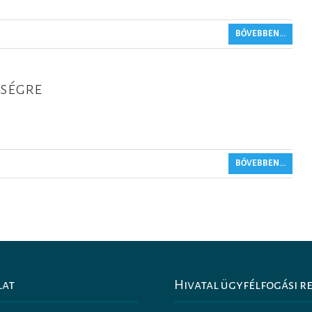
BŐVEBBEN...
pségre
BŐVEBBEN...
lat
Hivatal ügyfélfogási r