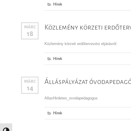
Hírek
Közlemény körzeti erdőterv
MÁRC
18
Közlemény körzeti erdőtervezési eljárásról
Hírek
Álláspályázat óvodapedag
MÁRC
14
AllasHirdetes_ovodapedagogus
Hírek