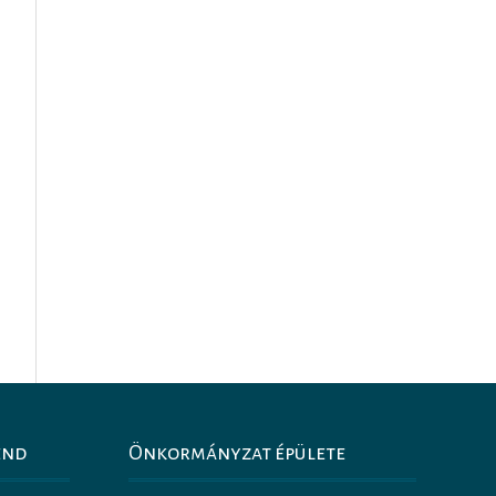
end
Önkormányzat épülete