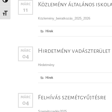
Nagy kontraszt váltása
Közlemény általános iskola
MÁRC
11
Betűméret váltása
Közlemény_beiratkozás_2025_2026
Hírek
Hirdetmény vadászterület
MÁRC
04
Hirdetmény
Hírek
Felhívás szemétgyűjtésre
MÁRC
04
Szemétszedés2025