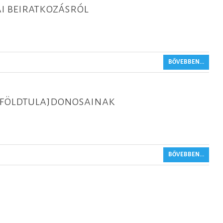
i beiratkozásról
BŐVEBBEN...
 földtulajdonosainak
BŐVEBBEN...