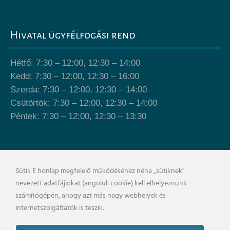
Hivatal ügyfélfogási rend
Hétfő: 7:30 – 12:00, 12:30 – 14:00
Kedd: 7:30 – 12:00, 12:30 – 16:00
Szerda: 7:30 – 12:00, 12:30 – 14:00
Csütörtök: 7:30 – 12:00, 12:30 – 14:00
Péntek: 7:30 – 12:00, 12:30 – 13:30
Önkormányzat épülete
Sütik E honlap megfelelő működéséhez néha „sütiknek”
nevezett adatfájlokat (angolul: cookie) kell elhelyeznünk
számítógépén, ahogy azt más nagy webhelyek és
internetszolgáltatók is teszik.