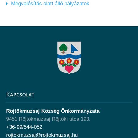
Megvalósítás alatt álló pályázatok
Kapcsolat
Röjtökmuzsaj Község Önkormányzata
9451 Röjtökmuzsaj Röjtöki utca 193.
+36-99/544-052
rojtokmuzsaj@rojtokmuzsaj.hu