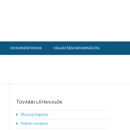
DOKUMENTUMOK
VÁLASZTÁSI INFORMÁCIÓK
További látnivalók
Muzsaji kápolna
Röjtöki templom