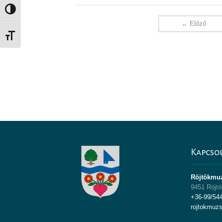
Nagy kontraszt váltása
← Előző
Betűméret váltása
Kapcso
Röjtökmu
9451 Röjtö
+36-99/54
rojtokmuz