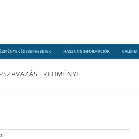
ÉZMÉNYEK ÉS SZERVEZETEK
HASZNOS INFORMÁCIÓK
GALÉRIA
 népszavazás eredménye
0