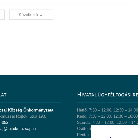
Következő →
lat
Hivatal ügyfélfogási r
zsaj Község Önkormányzata
Hétfő: 7:30 – 12:00, 12:30 – 14:0
kmuzsaj Röjtöki utca 193.
Kedd: 7:30 – 12:00, 12:30 – 16:00
4-052
Szerda: 7:30 – 12:00, 12:30 – 14:
saj@rojtokmuzsaj.hu
Csütörtök: 7:30 – 12:00, 12:30 – 
Péntek: 7:30 – 12:00, 12:30 – 13: