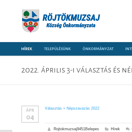
HÍREK
TELEPÜLÉSÜNK
ÖNKORMÁNYZAT
INT
2022. április 3-i választás és
Választás + Népszavazás 2022
ÁPR
04
Rojtokmuzsaj9451Belepes
Hírek