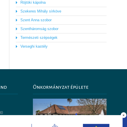
Röjtöki kápolna
Szekeres Mihály sírköve
Szent Anna szobor
Szentháromság szobor
Természeti szépségek
Verseghi kastély
end
Önkormányzat épülete
0
00
×
14:00
30