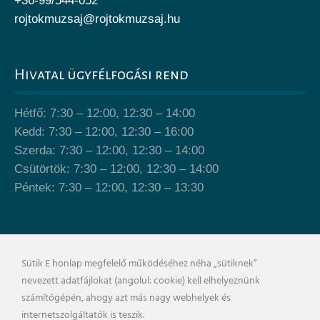
+36-99/544-052
rojtokmuzsaj@rojtokmuzsaj.hu
Hivatal ügyfélfogási rend
Hétfő: 7:30 – 12:00, 12:30 – 14:00
Kedd: 7:30 – 12:00, 12:30 – 16:00
Szerda: 7:30 – 12:00, 12:30 – 14:00
Csütörtök: 7:30 – 12:00, 12:30 – 14:00
Péntek: 7:30 – 12:00, 12:30 – 13:30
Önkormányzat épülete
Sütik E honlap megfelelő működéséhez néha „sütiknek”
nevezett adatfájlokat (angolul: cookie) kell elhelyeznünk
számítógépén, ahogy azt más nagy webhelyek és
internetszolgáltatók is teszik.