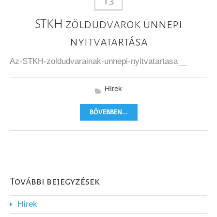
13
STKH zöldudvarok ünnepi
nyitvatartása
Az-STKH-zoldudvarainak-unnepi-nyitvatartasa__
Hírek
BŐVEBBEN...
További bejegyzések
Hírek