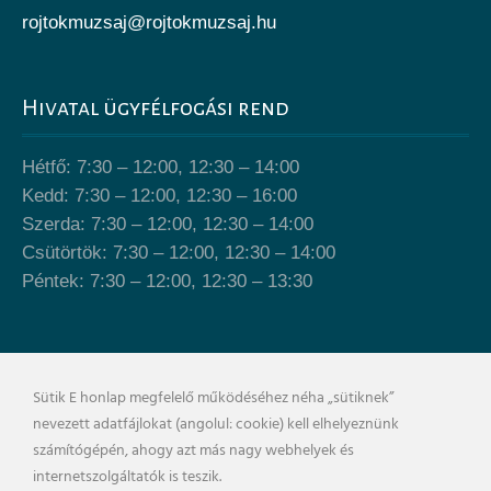
rojtokmuzsaj@rojtokmuzsaj.hu
Hivatal ügyfélfogási rend
Hétfő: 7:30 – 12:00, 12:30 – 14:00
Kedd: 7:30 – 12:00, 12:30 – 16:00
Szerda: 7:30 – 12:00, 12:30 – 14:00
Csütörtök: 7:30 – 12:00, 12:30 – 14:00
Péntek: 7:30 – 12:00, 12:30 – 13:30
Önkormányzat épülete
Sütik E honlap megfelelő működéséhez néha „sütiknek”
nevezett adatfájlokat (angolul: cookie) kell elhelyeznünk
számítógépén, ahogy azt más nagy webhelyek és
internetszolgáltatók is teszik.