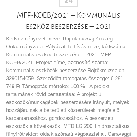
24
MFP-KOEB/2021 – Kommunális
eszköz beszerzése – 2021
Kedvezményezett neve: Röjtökmuzsaj Köszég
Önkormányzata Pályázati felhívás neve, kódszáma:
Kommunális eszköz beszerzése – 2021, MFP-
KOEB/2021 Projekt címe, azonosító száma:
Kommunális eszközök beszerzése Röjtökmuzsajon –
3290154059 Szerződött támogatás összege: 6 291
749 Ft Támogatás mértéke: 100 % A projekt
tartalmának rövid bemutatása: A projekt új
eszközök/munkagépek beszerzésére irányult, melyek
hozzájárulnak a belterületi közterületek megfelelő
karbantartásához, gondozásához. A beszerzett
eszközök a következők: MTD LG 200H hidrosztatikus
fűnyírótraktor: oldalkiszórású vágóasztallal, Caravaggi